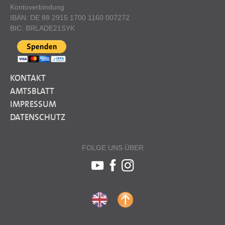
Kontoverbindung
IBAN: DE 88 2915 1700 1160 007272
BIC: BRLADE21SYK
KONTAKT
AMTSBLATT
IMPRESSUM
DATENSCHUTZ
FOLGE UNS ÜBER